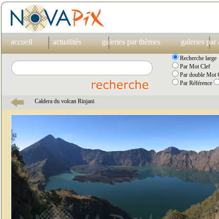
accueil
actualités
galeries par thèmes
galeries par
Recherche large
Par Mot Clef
Par double Mot C
Par Référence
Caldera du volcan Rinjani