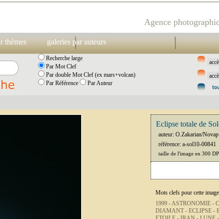
Agence photographiq
ar thèmes
galeries par auteurs
Recherche large
Par Mot Clef
Par double Mot Clef (ex mars+volcan)
Par Référence
Par Auteur
Eclipse totale de So
auteur: O.Zakarian/Novap
référence: a-sol10-00841
taille de l'image en 300 D
Mots clefs pour cette image
1999 -
ASTRONOMIE -
DIAMANT -
ECLIPSE -
ETOILE -
IRAN -
LUNE 