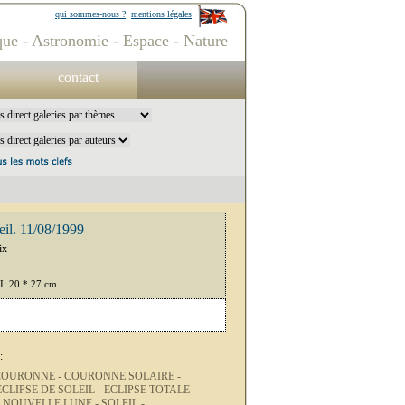
qui sommes-nous ?
mentions légales
ue - Astronomie - Espace - Nature
contact
leil. 11/08/1999
ix
PI: 20 * 27 cm
:
COURONNE -
COURONNE SOLAIRE -
ECLIPSE DE SOLEIL -
ECLIPSE TOTALE -
-
NOUVELLE LUNE -
SOLEIL -