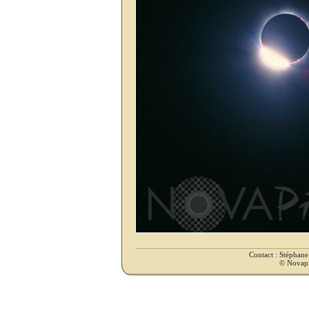
Contact : Stéphan
© Novapix