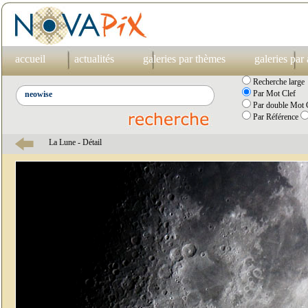
accueil
actualités
galeries par thèmes
galeries par
Recherche large
Par Mot Clef
Par double Mot C
Par Référence
La Lune - Détail