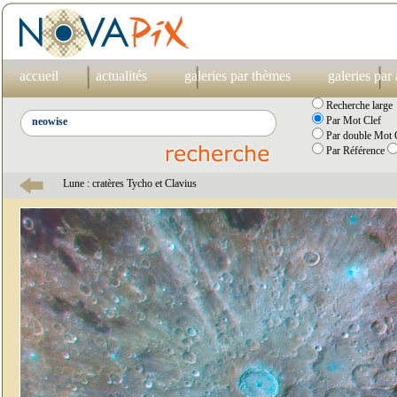
accueil
actualités
galeries par thèmes
galeries par
Recherche large
Par Mot Clef
Par double Mot C
Par Référence
Lune : cratères Tycho et Clavius