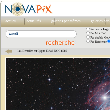
accueil
actualités
galeries par thèmes
galeries par
Recherche large
Par Mot Clef
Par double Mot C
Par Référence
Les Dentelles du Cygne-Détail-NGC 6960