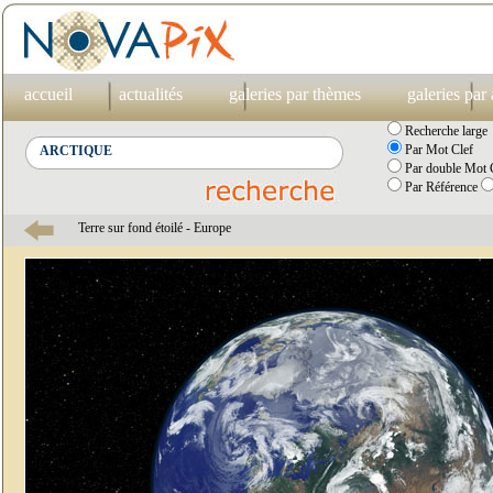
accueil
actualités
galeries par thèmes
galeries par
Recherche large
Par Mot Clef
Par double Mot C
Par Référence
Terre sur fond étoilé - Europe