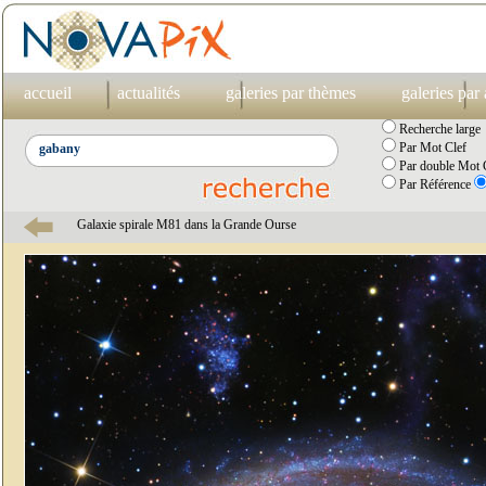
accueil
actualités
galeries par thèmes
galeries par
Recherche large
Par Mot Clef
Par double Mot C
Par Référence
Galaxie spirale M81 dans la Grande Ourse