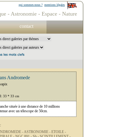
qui sommes-nous ?
mentions légales
ue - Astronomie - Espace - Nature
contact
ans Andromede
vapix
PI: 33 * 33 cm
ranche située à une distance de 10 millions
tenue avec un télescope de 50cm.
:
NDROMEDE -
ASTRONOMIE -
ETOILE -
PIRALE -
NGC 891 -
Sb -
SCINTILLEMENT -