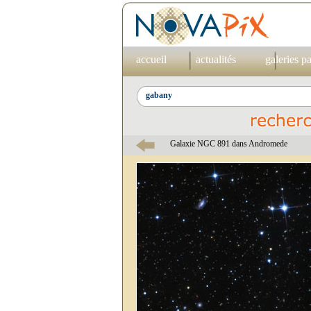
accueil
actualités
galeries p
Galaxie NGC 891 dans Andromede