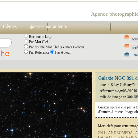
Agence photographiq
ar thèmes
galeries par auteurs
Recherche large
Par Mot Clef
Par double Mot Clef (ex mars+volcan)
Par Référence
Par Auteur
Galaxie NGC 891 d
auteur: R.Jay GaBany/No
référence: a-gax08-91010
taille de l'image en 300 D
Galaxie spirale vue par la t
d'années-lumière. Image ob
Mots clefs pour cette image
2011 -
ANDROMEDA -
A
GALAXIE -
GALAXIE S