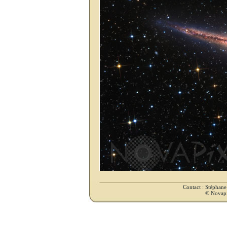
Contact : Stéphan
© Novapix