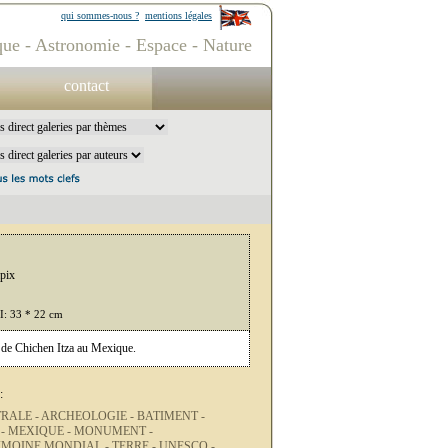
qui sommes-nous ?
mentions légales
ue - Astronomie - Espace - Nature
contact
pix
PI: 33 * 22 cm
) de Chichen Itza au Mexique.
:
RALE -
ARCHEOLOGIE -
BATIMENT -
 -
MEXIQUE -
MONUMENT -
IMOINE MONDIAL -
TERRE -
UNESCO -