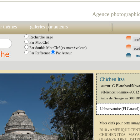
Agence photographiq
ar thèmes
galeries par auteurs
Recherche large
Par Mot Clef
Par double Mot Clef (ex mars+volcan)
Par Référence
Par Auteur
Chichen Itza
auteur: G.Blanchard/Nova
référence: t-namex-90012
taille de l'image en 300 D
L'observatoire (El Caracol
Mots clefs pour cette image
2010 -
AMERIQUE CENT
CHICHEN ITZA -
MAYA
OBSERVATOIRE -
PATR