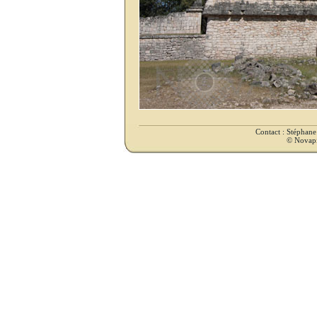
Contact : Stéphan
© Novapix