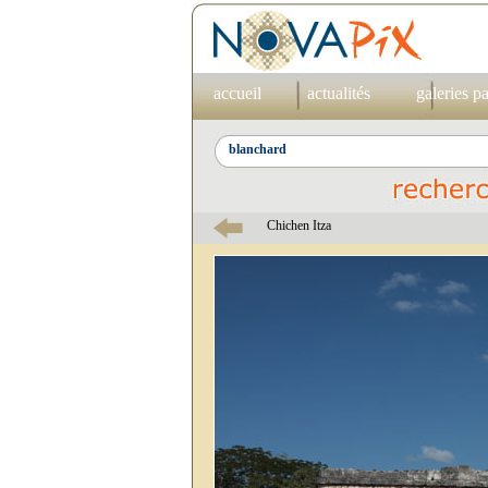
accueil
actualités
galeries p
Chichen Itza