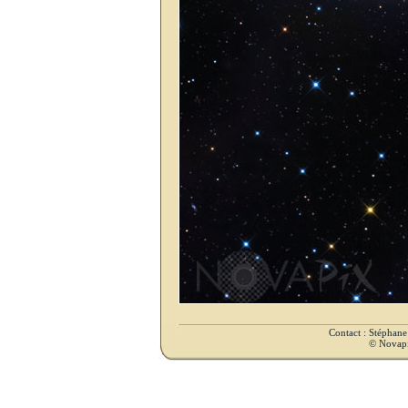
Contact : Stéphan
© Novapix