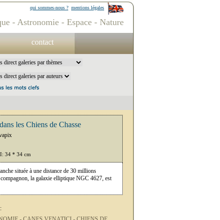
qui sommes-nous ?
mentions légales
ue - Astronomie - Espace - Nature
contact
ans les Chiens de Chasse
vapix
PI: 34 * 34 cm
ranche située à une distance de 30 millions
t compagnon, la galaxie elliptique NGC 4627, est
:
NOMIE -
CANES VENATICI -
CHIENS DE