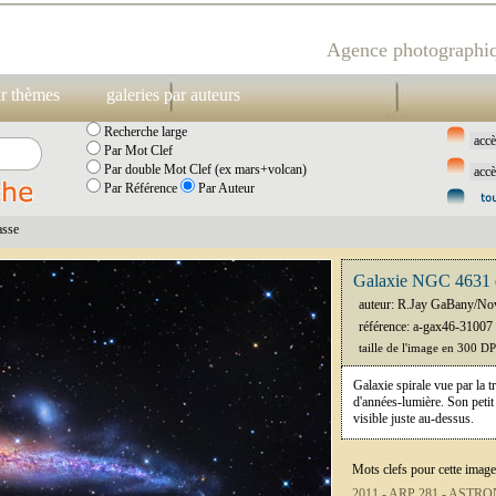
Agence photographiq
ar thèmes
galeries par auteurs
Recherche large
Par Mot Clef
Par double Mot Clef (ex mars+volcan)
Par Référence
Par Auteur
asse
Galaxie NGC 4631 d
auteur: R.Jay GaBany/No
référence: a-gax46-31007
taille de l'image en 300 D
Galaxie spirale vue par la t
d'années-lumière. Son peti
visible juste au-dessus.
Mots clefs pour cette image
2011 -
ARP 281 -
ASTRO