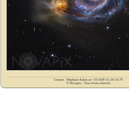
Contact : Stéphane Aubin au +33-(0)9-51-26-53-76
© Novapix - Tous droits réservés