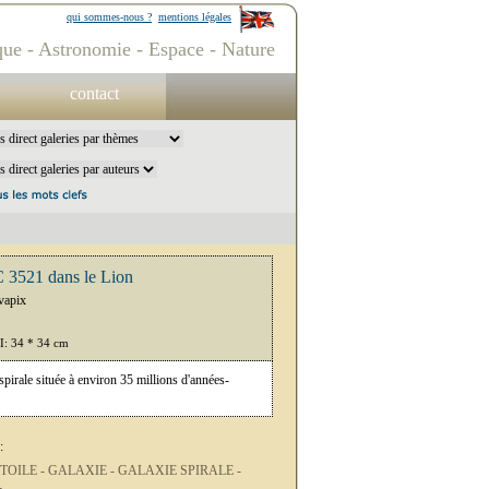
qui sommes-nous ?
mentions légales
ue - Astronomie - Espace - Nature
contact
 3521 dans le Lion
vapix
PI: 34 * 34 cm
irale située à environ 35 millions d'années-
:
TOILE -
GALAXIE -
GALAXIE SPIRALE -
-