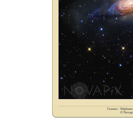
Contact : Stéphan
© Novapix