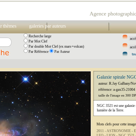
Agence photographiq
ar thèmes
galeries par auteurs
Recherche large
Par Mot Clef
Par double Mot Clef (ex mars+volcan)
Par Référence
Par Auteur
Galaxie spirale NGC
auteur: R.Jay GaBany/No
référence: a-gax35-21004
taille de l'image en 300 D
NGC 3521 est une galaxie sp
lumière de la Terre.
Mots clefs pour cette image
2011 -
ASTRONOMIE -
E
LEO -
LION -
NGC 3521 