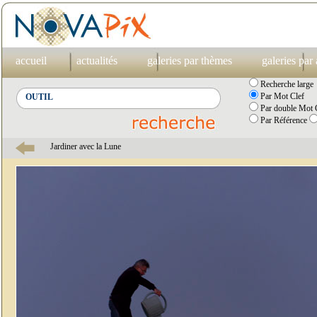
accueil
actualités
galeries par thèmes
galeries par
Recherche large
Par Mot Clef
Par double Mot C
Par Référence
Jardiner avec la Lune