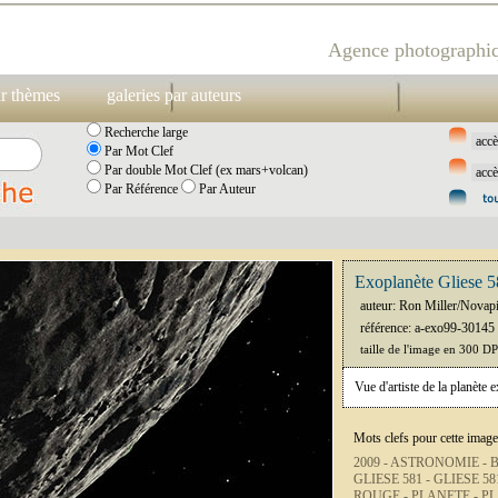
Agence photographiq
ar thèmes
galeries par auteurs
Recherche large
Par Mot Clef
Par double Mot Clef (ex mars+volcan)
Par Référence
Par Auteur
Exoplanète Gliese 5
auteur: Ron Miller/Novap
référence: a-exo99-30145
taille de l'image en 300 D
Vue d'artiste de la planète e
Mots clefs pour cette image
2009 -
ASTRONOMIE -
GLIESE 581 -
GLIESE 58
ROUGE -
PLANETE -
PL