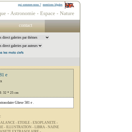
qui sommes-nous ?
mentions légales
ue - Astronomie - Espace - Nature
contact
81 e
ix
PI: 32 * 25 cm
xtrasolaire Gliese 581 e .
:
BALANCE -
ETOILE -
EXOPLANETE -
1E -
ILLUSTRATION -
LIBRA -
NAINE
ANETE EXTRASOLAIRE -