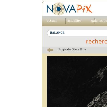
accueil
actualités
galeries p
Exoplanète Gliese 581 e