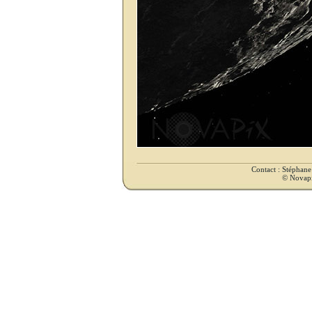
Contact : Stéphan
© Novapix