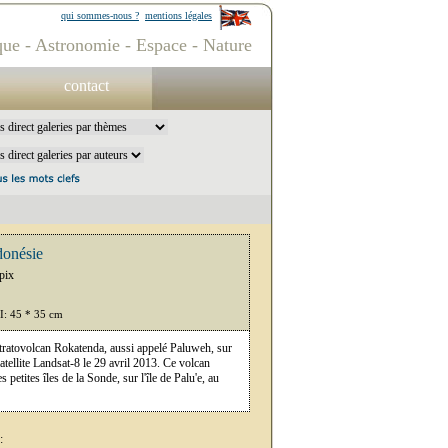
qui sommes-nous ?
mentions légales
ue - Astronomie - Espace - Nature
contact
donésie
pix
PI: 45 * 35 cm
tratovolcan Rokatenda, aussi appelé Paluweh, sur
atellite Landsat-8 le 29 avril 2013. Ce volcan
s petites îles de la Sonde, sur l'île de Palu'e, au
: