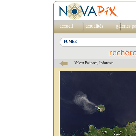
accueil
actualités
galeries p
Volcan Paluweh, Indonésie