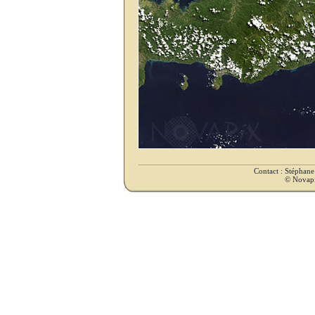
Contact : Stéphan
© Novapix