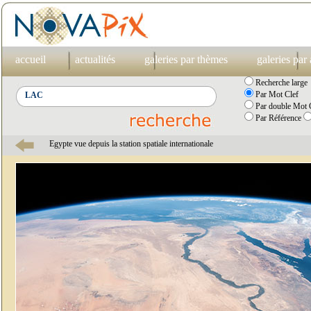
accueil
actualités
galeries par thèmes
galeries par
Recherche large
Par Mot Clef
Par double Mot C
Par Référence
Egypte vue depuis la station spatiale internationale