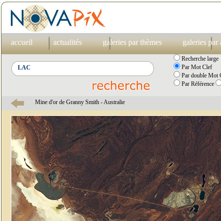
accueil
actualités
galeries par thèmes
galeries par
Recherche large
Par Mot Clef
Par double Mot C
Par Référence
Mine d'or de Granny Smith - Australie