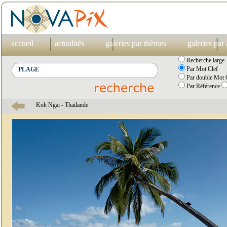
accueil
actualités
galeries par thèmes
galeries par
Recherche large
Par Mot Clef
Par double Mot C
Par Référence
Koh Ngai - Thailande