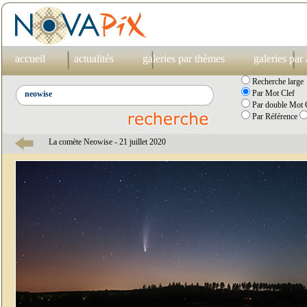
accueil
actualités
galeries par thèmes
galeries par
Recherche large
Par Mot Clef
Par double Mot C
Par Référence
La comète Neowise - 21 juillet 2020