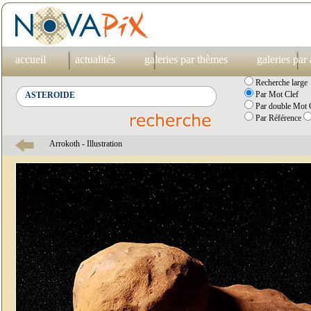
accueil
actualités
galeries par thèmes
galeries par
Recherche large
Par Mot Clef
Par double Mot C
Par Référence
Arrokoth - Illustration