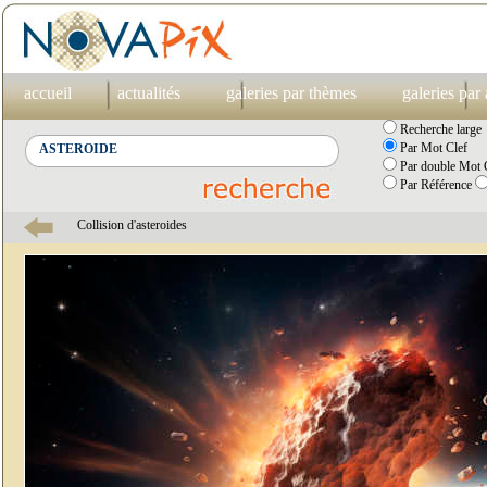
accueil
actualités
galeries par thèmes
galeries par
Recherche large
Par Mot Clef
Par double Mot C
Par Référence
Collision d'asteroides