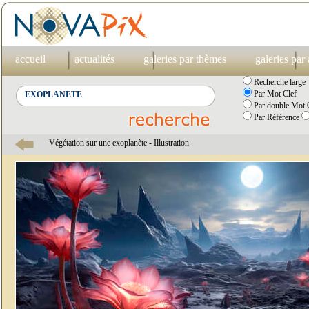
accueil
actualités
galeries par thèmes
galeries par
Recherche large
Par Mot Clef
Par double Mot C
Par Référence
Végétation sur une exoplanète - Illustration