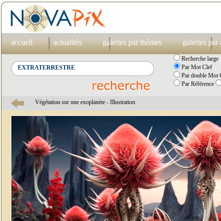
accueil
actualités
galeries par thèmes
galeries par
Recherche large
Par Mot Clef
Par double Mot C
Par Référence
Végétation sur une exoplanète - Illustration