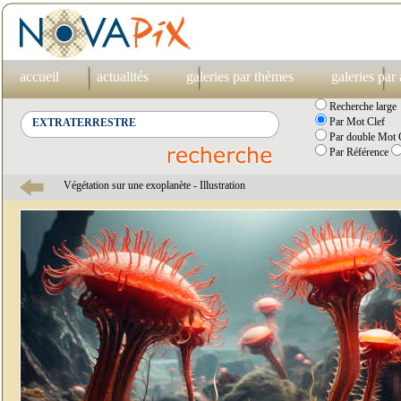
accueil
actualités
galeries par thèmes
galeries par
Recherche large
Par Mot Clef
Par double Mot C
Par Référence
Végétation sur une exoplanète - Illustration