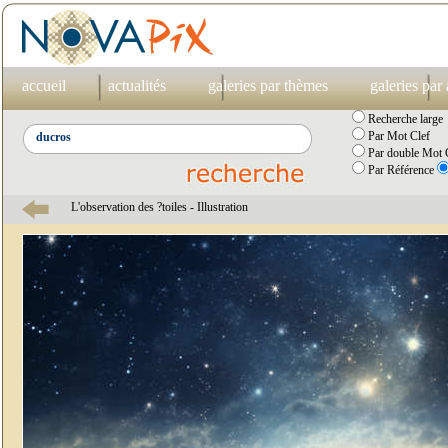
accueil
actualités
galeries par thèmes
galeries par
Recherche large
Par Mot Clef
Par double Mot C
Par Référence
L'observation des ?toiles - Illustration