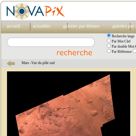
accueil
actualités
galeries par thèmes
galeries par
Recherche large
Par Mot Clef
Par double Mot C
Par Référence
Mars -Vue du pôle sud