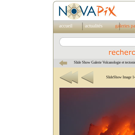
accueil
actualités
galeries p
Slide Show Galerie Volcanologie et tecton
SlideShow Image 14