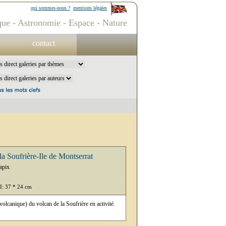
qui sommes-nous ?
mentions légales
ue - Astronomie - Espace - Nature
contact
a Soufrière-Ile de Montserrat
apix
PI: 37 * 24 cm
lcanique) du volcan de la Soufrière en activité.