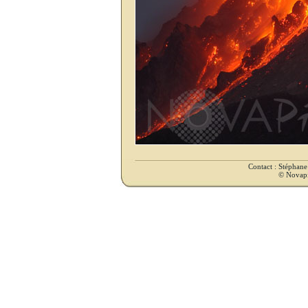
Contact : Stéphan
© Novapix