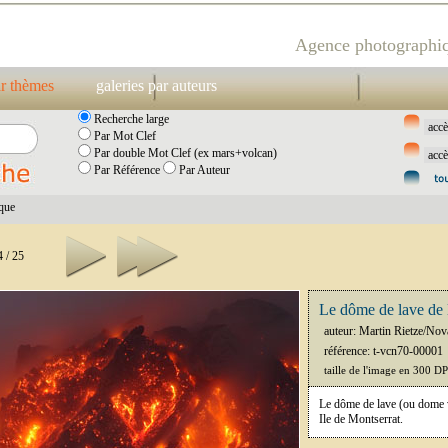
Agence photographiq
ar thèmes
galeries par auteurs
Recherche large
Par Mot Clef
Par double Mot Clef (ex mars+volcan)
Par Référence
Par Auteur
ique
 / 25
Le dôme de lave de l
auteur: Martin Rietze/Nov
référence: t-vcn70-00001
taille de l'image en 300 D
Le dôme de lave (ou dome vo
Ile de Montserrat.