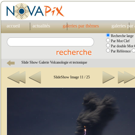
accueil
actualités
galeries par thèmes
galeries par
Recherche large
Par Mot Clef
Par double Mot C
Par Référence
Slide Show Galerie Volcanologie et tectonique
SlideShow Image 11 / 25