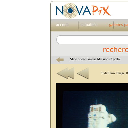
accueil
actualités
galeries p
Slide Show Galerie Missions Apollo
SlideShow Image 18