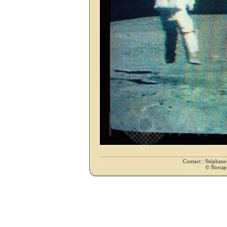
Contact : Stéphan
© Novapix