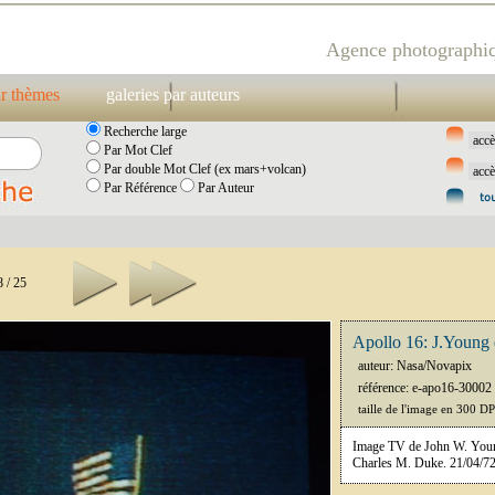
Agence photographiq
ar thèmes
galeries par auteurs
Recherche large
Par Mot Clef
Par double Mot Clef (ex mars+volcan)
Par Référence
Par Auteur
 / 25
Apollo 16: J.Young 
auteur: Nasa/Novapix
référence: e-apo16-30002
taille de l'image en 300 D
Image TV de John W. Young
Charles M. Duke. 21/04/72