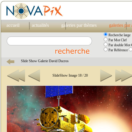
accueil
actualités
galeries par thèmes
galeries par
Recherche large
Par Mot Clef
Par double Mot C
Par Référence
Slide Show Galerie David Ducros
SlideShow Image 18 / 20