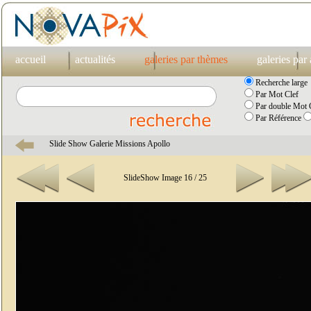
accueil
actualités
galeries par thèmes
galeries par
Recherche large
Par Mot Clef
Par double Mot C
Par Référence
Slide Show Galerie Missions Apollo
SlideShow Image 16 / 25