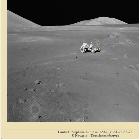
Contact : Stéphane Aubin au +33-(0)9-51-26-53-76
© Novapix - Tous droits réservés