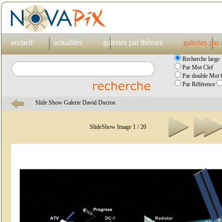
accueil
actualités
galeries par thèmes
galeries par
Recherche large
Par Mot Clef
Par double Mot C
Par Référence
Slide Show Galerie David Ducros
SlideShow Image 1 / 20