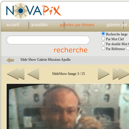
accueil
actualités
galeries par thèmes
galeries par
Recherche large
Par Mot Clef
Par double Mot C
Par Référence
Slide Show Galerie Missions Apollo
SlideShow Image 3 / 25