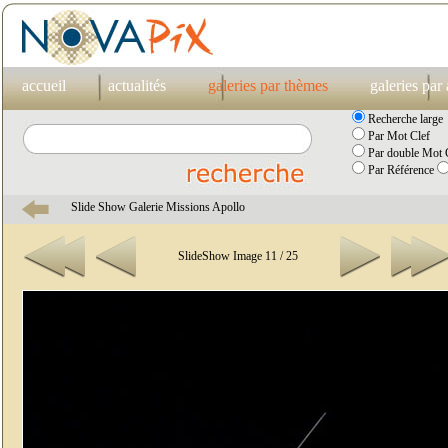
accueil
actualités
galeries par thèmes
galeries par
Recherche large
Par Mot Clef
Par double Mot C
Par Référence
Slide Show Galerie Missions Apollo
SlideShow Image 11 / 25