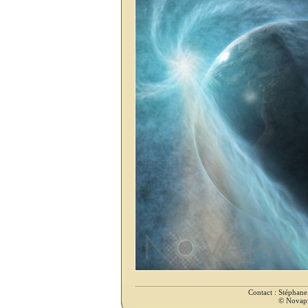
Contact : Stéphan
© Novapix