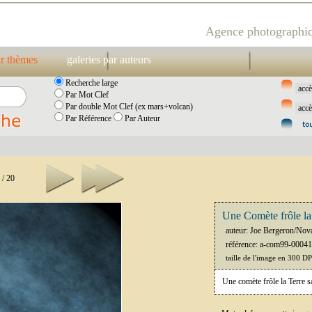
Agence photographiq
ar thèmes
galeries par auteurs
Recherche large
Par Mot Clef
Par double Mot Clef (ex mars+volcan)
Par Référence
Par Auteur
 / 20
Une Comète frôle la
auteur: Joe Bergeron/Nov
référence: a-com99-00041
taille de l'image en 300 D
Une comète frôle la Terre sa