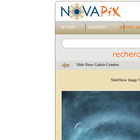
accueil
actualités
galeries p
Slide Show Galerie Comètes
SlideShow Image 1