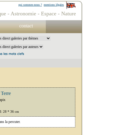
qui sommes-nous ?
mentions légales
ue - Astronomie - Espace - Nature
contact
 Terre
apix
PI: 28 * 36 cm
ns la percuter.