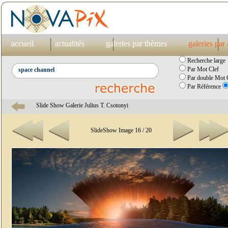
accueil
actualités
galeries par thèmes
galeries par
Recherche large
Par Mot Clef
Par double Mot C
Par Référence
Slide Show Galerie Julius T. Csotonyi
SlideShow Image 16 / 20