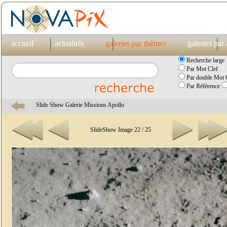
accueil
actualités
galeries par thèmes
galeries par
Recherche large
Par Mot Clef
Par double Mot C
Par Référence
Slide Show Galerie Missions Apollo
SlideShow Image 22 / 25