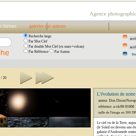
Agence photographiq
ar thèmes
galeries par auteurs
Recherche large
Par Mot Clef
Par double Mot Clef (ex mars+volcan)
Par Référence
Par Auteur
 / 20
L'évolution de notre 
auteur: Don Dixon/Novap
référence: a-vlc99-91000
taille de l'image en 300 D
Le ciel vu de la Terre, aujo
(le Soleil est devenu une ét
galaxie d'Andromede rentre 