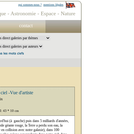
qui sommes-nous ?
mentions légales
ue - Astronomie - Espace - Nature
contact
ciel -Vue d'artiste
ix
PI: 43 * 10 cm
urd'hui (à gauche) puis dans 5 milliards d'années,
oile géante rouge, la Terre a perdu son eau, la
en collision avec notre galaxie), dans 100