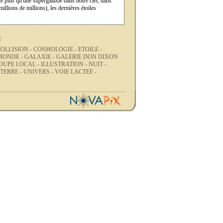
ste plus qu'une supergalaxie dans notre ciel; dans
illions de millions), les dernières étoiles
:
OLLISION -
COSMOLOGIE -
ETOILE -
MONDE -
GALAXIE -
GALERIE DON DIXON
OUPE LOCAL -
ILLUSTRATION -
NUIT -
TERRE -
UNIVERS -
VOIE LACTEE -