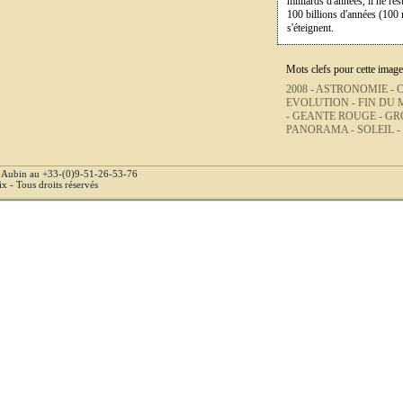
milliards d'années, il ne re
100 billions d'années (100 m
s'éteignent.
Mots clefs pour cette image
2008 -
ASTRONOMIE -
C
EVOLUTION -
FIN DU 
-
GEANTE ROUGE -
GR
PANORAMA -
SOLEIL -
e Aubin au +33-(0)9-51-26-53-76
 - Tous droits réservés