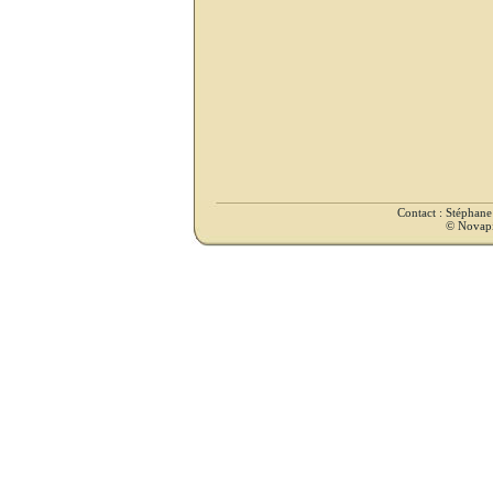
Contact : Stéphan
© Novapix