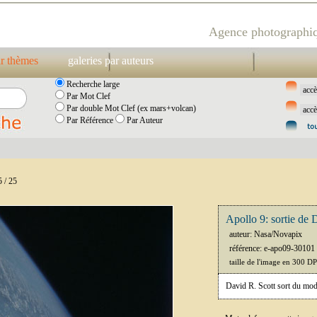
Agence photographiq
ar thèmes
galeries par auteurs
Recherche large
Par Mot Clef
Par double Mot Clef (ex mars+volcan)
Par Référence
Par Auteur
 / 25
Apollo 9: sortie de 
auteur: Nasa/Novapix
référence: e-apo09-30101
taille de l'image en 300 D
David R. Scott sort du m