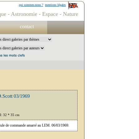
qui sommes-nous ?
mentions légales
ue - Astronomie - Espace - Nature
contact
D.Scott 03/1969
PI: 32 * 35 cm
odule de commande amarré au LEM. 06/03/1969.