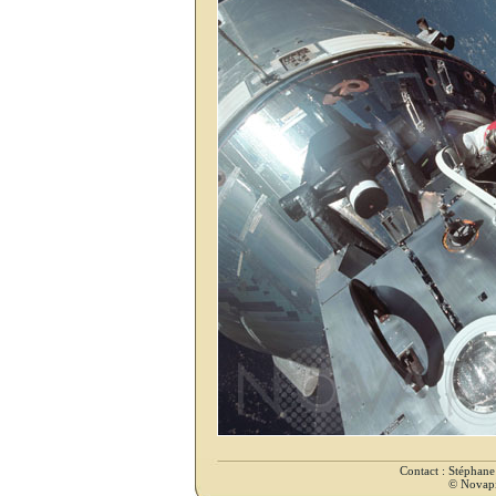
Contact : Stéphan
© Novapix