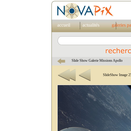
accueil
actualités
galeries p
Slide Show Galerie Missions Apollo
SlideShow Image 25