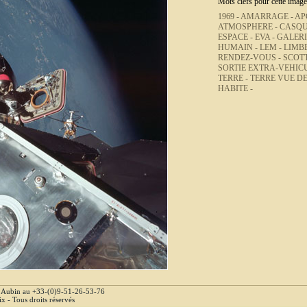
Mots clefs pour cette image
1969 -
AMARRAGE -
AP
ATMOSPHERE -
CASQU
ESPACE -
EVA -
GALERI
HUMAIN -
LEM -
LIMBE
RENDEZ-VOUS -
SCOTT
SORTIE EXTRA-VEHIC
TERRE -
TERRE VUE DE
HABITE -
e Aubin au +33-(0)9-51-26-53-76
 - Tous droits réservés