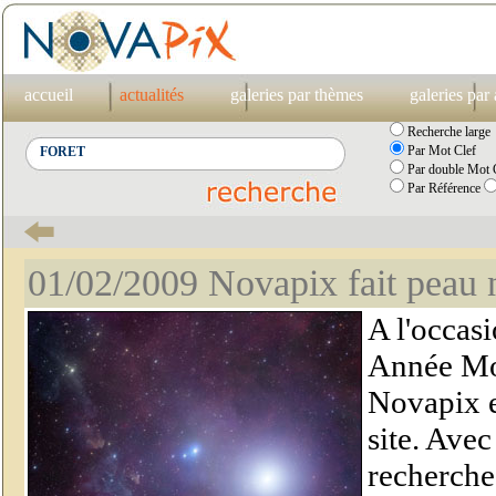
accueil
actualités
galeries par thèmes
galeries par
Recherche large
Par Mot Clef
Par double Mot C
Par Référence
01/02/2009 Novapix fait peau
A l'occas
Année Mon
Novapix e
site. Ave
recherche